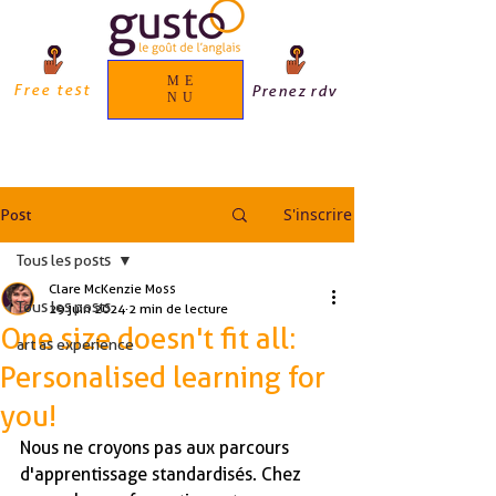
ME
Free test
Prenez rdv
NU
S'inscrire
Post
Tous les posts
Clare McKenzie Moss
Tous les posts
29 juin 2024
2 min de lecture
One size doesn't fit all:
art as experience
Personalised learning for
you!
Nous ne croyons pas aux parcours 
d'apprentissage standardisés. Chez 