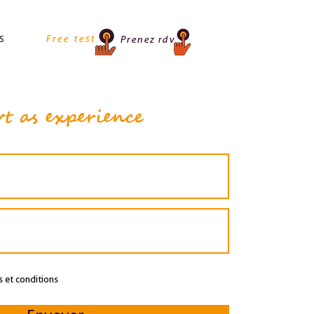
s
Free test
Prenez rdv
rt as experience
s et conditions