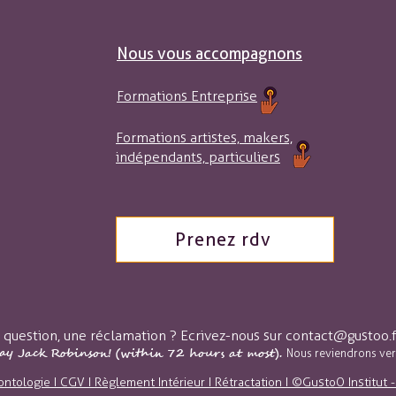
Nous vous accompagnons
Formations Entreprise
Formations artistes, makers,
indépendants, particuliers
Prenez rdv
question, une réclamation ? Ecrivez-nous sur
contact@gustoo.f
 say Jack Robinson! (within 72 hours at most).
Nous reviendrons vers
ontologie I CGV I Règlement Intérieur I Rétractation I
©GustoO Institut 