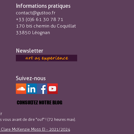
Informations pratiques
contact@gustoo.fr
+33 (0)6 61 30 78 71
170 bis chemin du Coquillat
33850 Léognan
Newsletter
art as experience
Suivez-nous
CONSULTEZ NOTRE BLOG
CONSULTEZ NOTRE BLOG
r
 vous avant de dire "ouf" ! (72 heures max).
- Clare McKenzie Moss EI - 2021/2024