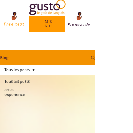
ME
Free test
Prenez rdv
NU
Blog
Tous les posts
Tous les posts
art as
experience