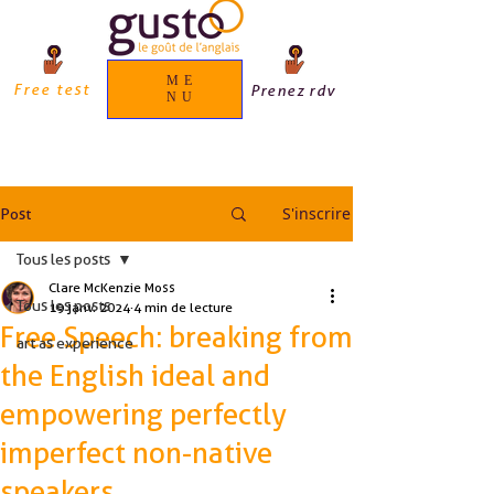
ME
Free test
Prenez rdv
NU
S'inscrire
Post
Tous les posts
Clare McKenzie Moss
Tous les posts
19 janv. 2024
4 min de lecture
Free Speech: breaking from
art as experience
the English ideal and
empowering perfectly
imperfect non-native
speakers.