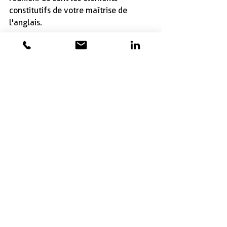
constitutifs de votre maîtrise de 
l'anglais.
Accepter les "near wins" n'est pas 
seulement une stratégie linguistique ; 
c'est un changement d'état d'esprit 
qui favorise la confiance, la résilience 
et le sentiment d'appartenance à la 
sphère professionnelle anglophone. 
Votre parcours est unique, et chaque 
victoire imminente vous rapproche de 
la maîtrise.
J'ai hâte de connaître votre avis sur la 
façon dont les idées partagées dans 
cette vidéo et cet article s'inscrivent 
dans votre propre parcours 
d'apprentissage des langues. Quels 